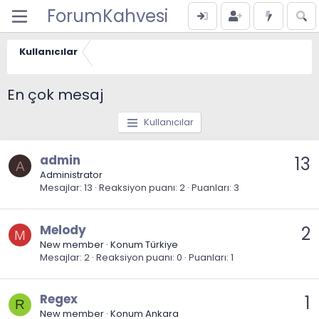
ForumKahvesi
Kullanıcılar
En çok mesaj
Kullanıcılar
admin
13
A
Administrator
Mesajlar
13
Reaksiyon puanı
2
Puanları
3
Melody
2
M
New member
·
Konum
Türkiye
Mesajlar
2
Reaksiyon puanı
0
Puanları
1
Regex
1
R
New member
·
Konum
Ankara