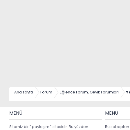
n
h
i
Ana sayfa
Forum
Eğlence Forum, Geyik Forumları
Y
MENÜ
MENÜ
Sitemiz bir " paylaşım " sitesidir. Bu yüzden
Bu sebepten 