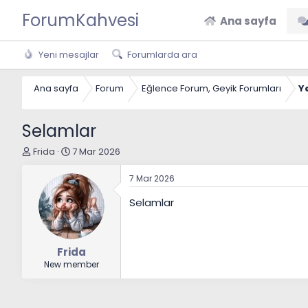
ForumKahvesi
Ana sayfa
Yeni mesajlar
Forumlarda ara
Ana sayfa
Forum
Eğlence Forum, Geyik Forumları
Y
Selamlar
K
B
Frida
7 Mar 2026
o
a
n
ş
7 Mar 2026
u
l
y
a
Selamlar
u
n
B
g
a
ı
ş
ç
Frida
l
t
New member
a
a
t
r
a
i