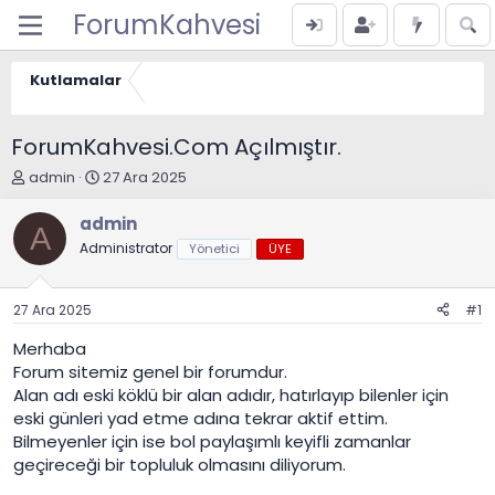
ForumKahvesi
Kutlamalar
ForumKahvesi.Com Açılmıştır.
K
B
admin
27 Ara 2025
o
a
n
ş
admin
A
u
l
Administrator
Yönetici
ÜYE
y
a
u
n
B
g
27 Ara 2025
#1
a
ı
ş
ç
Merhaba
l
t
Forum sitemiz genel bir forumdur.
a
a
Alan adı eski köklü bir alan adıdır, hatırlayıp bilenler için
t
r
a
i
eski günleri yad etme adına tekrar aktif ettim.
n
h
Bilmeyenler için ise bol paylaşımlı keyifli zamanlar
i
geçireceği bir topluluk olmasını diliyorum.