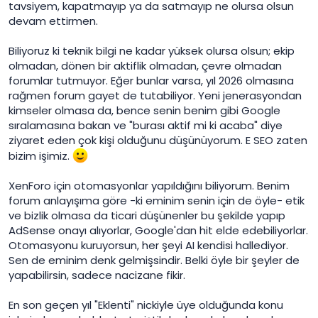
tavsiyem, kapatmayıp ya da satmayıp ne olursa olsun
devam ettirmen.
Biliyoruz ki teknik bilgi ne kadar yüksek olursa olsun; ekip
olmadan, dönen bir aktiflik olmadan, çevre olmadan
forumlar tutmuyor. Eğer bunlar varsa, yıl 2026 olmasına
rağmen forum gayet de tutabiliyor. Yeni jenerasyondan
kimseler olmasa da, bence senin benim gibi Google
sıralamasına bakan ve "burası aktif mi ki acaba" diye
ziyaret eden çok kişi olduğunu düşünüyorum. E SEO zaten
bizim işimiz.
XenForo için otomasyonlar yapıldığını biliyorum. Benim
forum anlayışıma göre -ki eminim senin için de öyle- etik
ve bizlik olmasa da ticari düşünenler bu şekilde yapıp
AdSense onayı alıyorlar, Google'dan hit elde edebiliyorlar.
Otomasyonu kuruyorsun, her şeyi AI kendisi hallediyor.
Sen de eminim denk gelmişsindir. Belki öyle bir şeyler de
yapabilirsin, sadece nacizane fikir.
En son geçen yıl "Eklenti" nickiyle üye olduğunda konu