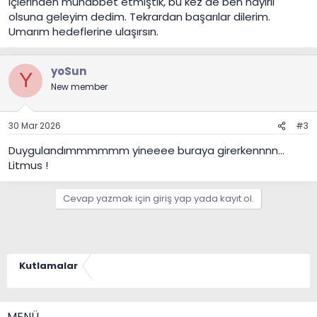
içlerinden muhabbet etmiştik, bu kez de ben hayırlı
olsuna geleyim dedim. Tekrardan başarılar dilerim.
Umarım hedeflerine ulaşırsın.
yoSun
Y
New member
30 Mar 2026
#3
Duygulandımmmmmm yineeee buraya girerkennnn...
Litmus !
Cevap yazmak için giriş yap yada kayıt ol.
Kutlamalar
MENÜ