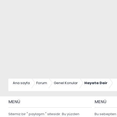
Ana sayfa
Forum
Genel Konular
Hayata Dair
MENÜ
MENÜ
Sitemiz bir " paylaşım " sitesidir. Bu yüzden
Bu sebepten 