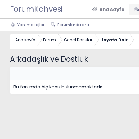
ForumKahvesi
Ana sayfa
Yeni mesajlar
Forumlarda ara
Ana sayfa
Forum
Genel Konular
Hayata Dair
Arkadaşlık ve Dostluk
Bu forumda hiç konu bulunmamaktadır.